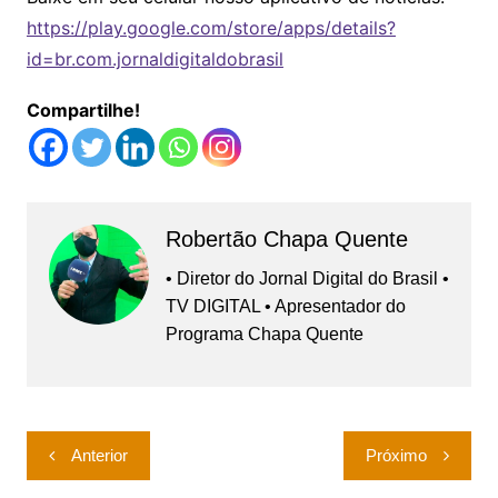
https://play.google.com/store/apps/details?
id=br.com.jornaldigitaldobrasil
Compartilhe!
Robertão Chapa Quente
• Diretor do Jornal Digital do Brasil •
TV DIGITAL • Apresentador do
Programa Chapa Quente
Navegação
Anterior
Próximo
de