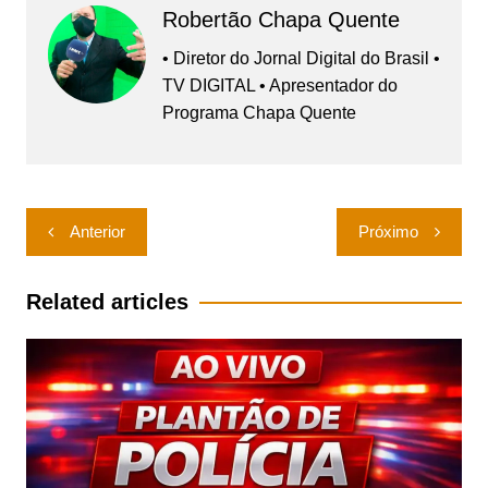
Robertão Chapa Quente
• Diretor do Jornal Digital do Brasil •
TV DIGITAL • Apresentador do
Programa Chapa Quente
Navegação
Anterior
Próximo
de
Post
Related articles