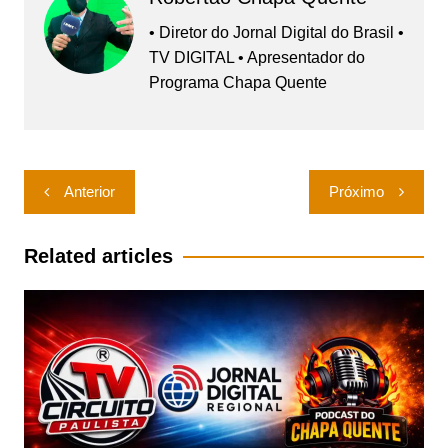
• Diretor do Jornal Digital do Brasil •
TV DIGITAL • Apresentador do
Programa Chapa Quente
Navegação
Anterior
Próximo
de
Post
Related articles