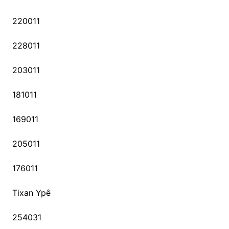
220011
228011
203011
181011
169011
205011
176011
Tixan Ypê
254031