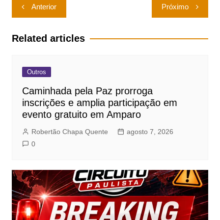
Navegação
Anterior
Próximo
de
Post
Related articles
Outros
Caminhada pela Paz prorroga
inscrições e amplia participação em
evento gratuito em Amparo
Robertão Chapa Quente
agosto 7, 2026
0