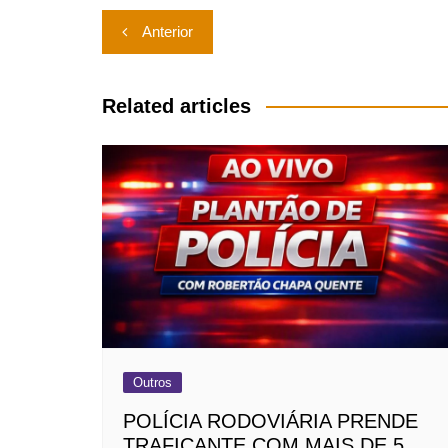
Navegação
Anterior
de
Post
Related articles
Outros
POLÍCIA RODOVIÁRIA PRENDE
TRAFICANTE COM MAIS DE 5