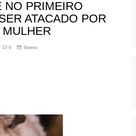
NO PRIMEIRO
OS
AS
SER ATACADO POR
GERBI
E MULHER
IÚNA
0
Outros
UAÇU
RIM
A
RA
O PRETO