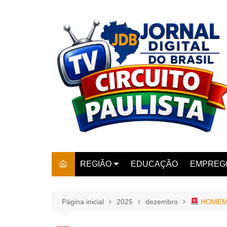
Ir
para
o
conteúdo
REGIÃO
EDUCAÇÃO
EMPREG
SÃO PAULO
ARARAS
AMPARO
Página inicial
2025
dezembro
HOMEM 
AMERIC