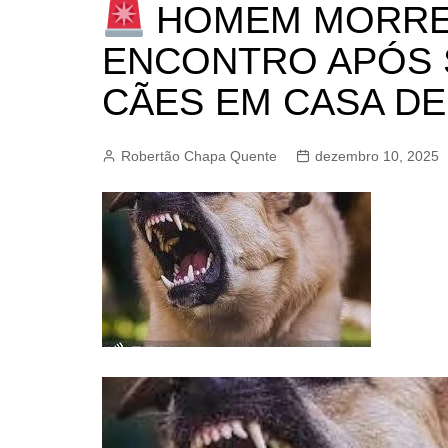
HOMEM MORRE 
BARRET
CAMPIN
ENCONTRO APÓS 
ESTIVA 
CÃES EM CASA D
JAGUAR
JUNDIAÍ
Robertão Chapa Quente
dezembro 10, 2025
LIMEIRA
MOGI G
MOGI MI
PAULÍNI
PEDREI
RIBEIRÃ