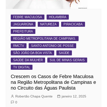
FEBRE MACULOSA
HOLAMBRA
JAGUARIÚNA
NATUREZA
PIRACICABA
PREFEITURA
REGIÃO METROPOLITANA DE CAMPINAS.
RMCTV
SANTO ANTONIO DE POSSE
SÃO JOÃO DA BOA VISTA
SAÚDE
SAÚDE DA MULHER
SUL DE MINAS GERAIS
TV DIGITAL
Crescem os Casos de Febre Maculosa
na Região Metropolitana de Campinas e
no Circuito das Águas Paulista
Robertão Chapa Quente
janeiro 12, 2025
0