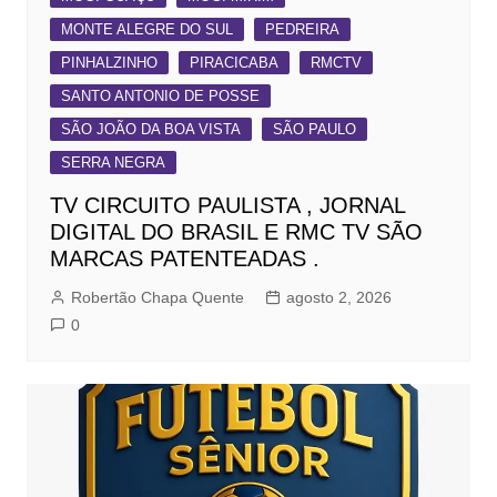
MONTE ALEGRE DO SUL
PEDREIRA
PINHALZINHO
PIRACICABA
RMCTV
SANTO ANTONIO DE POSSE
SÃO JOÃO DA BOA VISTA
SÃO PAULO
SERRA NEGRA
TV CIRCUITO PAULISTA , JORNAL
DIGITAL DO BRASIL E RMC TV SÃO
MARCAS PATENTEADAS .
Robertão Chapa Quente
agosto 2, 2026
0