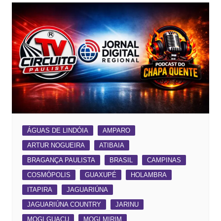
ÁGUAS DE LINDÓIA
AMPARO
ARTUR NOGUEIRA
ATIBAIA
BRAGANÇA PAULISTA
BRASIL
CAMPINAS
COSMÓPOLIS
GUAXUPÉ
HOLAMBRA
ITAPIRA
JAGUARIÚNA
JAGUARIÚNA COUNTRY
JARINU
MOGI GUAÇU
MOGI MIRIM