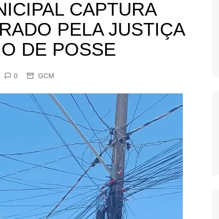
NICIPAL CAPTURA
OS
RADO PELA JUSTIÇA
AS
GERBI
IO DE POSSE
IÚNA
0
GCM
UAÇU
RIM
A
RA
O PRETO