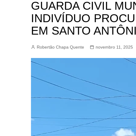
GUARDA CIVIL MU
BARRET
INDIVÍDUO PROCU
CAMPIN
ESTIVA 
EM SANTO ANTÔN
JAGUAR
JUNDIAÍ
Robertão Chapa Quente
novembro 11, 2025
LIMEIRA
MOGI G
MOGI MI
PAULÍNI
PEDREI
RIBEIRÃ