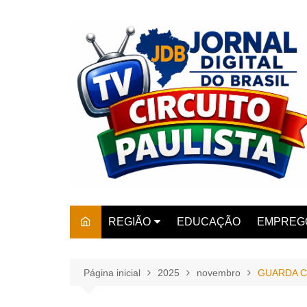
Ir
para
o
conteúdo
REGIÃO
EDUCAÇÃO
EMPREG
SÃO PAULO
ARARAS
AMPARO
Página inicial
2025
novembro
GUARDA C
AMERIC