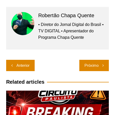
Robertão Chapa Quente
• Diretor do Jornal Digital do Brasil •
TV DIGITAL • Apresentador do
Programa Chapa Quente
Navegação
Anterior
Próximo
de
Post
Related articles