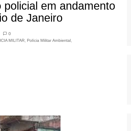
policial em andamento
OS
AS
o de Janeiro
GERBI
IÚNA
0
ICIA MILITAR
,
Polícia Militar Ambiental
,
UAÇU
RIM
A
RA
O PRETO