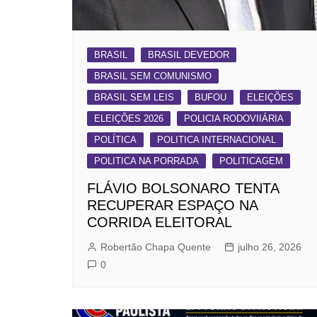
BRASIL
BRASIL DEVEDOR
BRASIL SEM COMUNISMO
BRASIL SEM LEIS
BUFOU
ELEIÇÕES
ELEIÇÕES 2026
POLICIA RODOVIIÁRIA
POLÍTICA
POLITICA INTERNACIONAL
POLITICA NA PORRADA
POLITICAGEM
FLÁVIO BOLSONARO TENTA
RECUPERAR ESPAÇO NA
CORRIDA ELEITORAL
Robertão Chapa Quente
julho 26, 2026
0