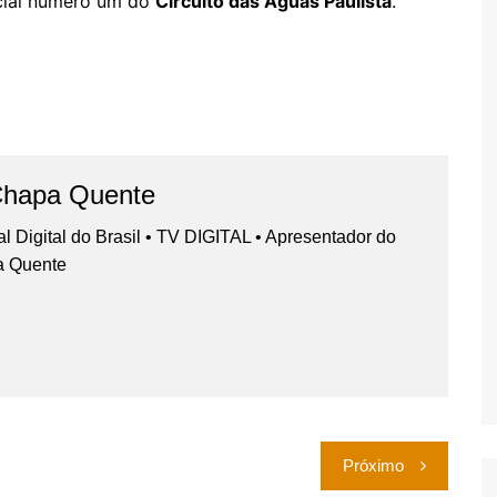
licial número um do
Circuito das Águas Paulista
.
Chapa Quente
nal Digital do Brasil • TV DIGITAL • Apresentador do
a Quente
Próximo