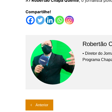
✍️
Robertão Chapa Quente
, o jornalista po
Compartilhe!
Robertão 
• Diretor do Jor
Programa Chap
Navegação
Anterior