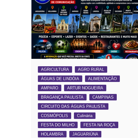
AGRICULTURA
AGRO RURAL
ÁGUAS DE LINDÓIA
ALIMENTAÇÃO
AMPARO
ARTUR NOGUEIRA
BRAGANÇA PAULISTA
CAMPINAS
CIRCUITO DAS ÁGUAS PAULISTA
COSMÓPOLIS
Culinária
FESTA DO MILHO
FESTA NA ROÇA
HOLAMBRA
JAGUARIÚNA