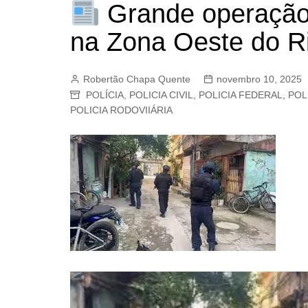
Grande operação 
BARRET
CAMPIN
na Zona Oeste do Ri
ESTIVA 
JAGUAR
Robertão Chapa Quente
novembro 10, 2025
POLÍCIA
,
POLICIA CIVIL
,
POLICIA FEDERAL
,
POL
JUNDIAÍ
POLICIA RODOVIIÁRIA
LIMEIRA
MOGI G
MOGI MI
PAULÍNI
PEDREI
RIBEIRÃ