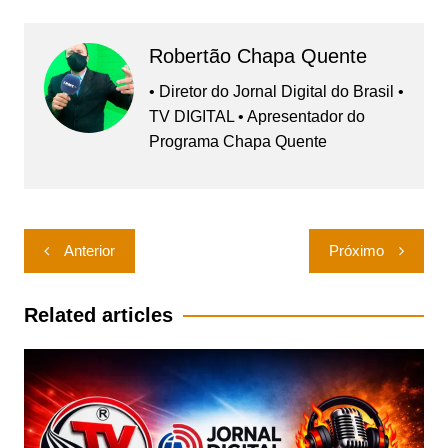
Robertão Chapa Quente
• Diretor do Jornal Digital do Brasil •
TV DIGITAL • Apresentador do
Programa Chapa Quente
Navegação
Anterior
Próximo
de
Post
Related articles