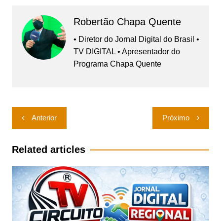
Robertão Chapa Quente
• Diretor do Jornal Digital do Brasil •
TV DIGITAL • Apresentador do
Programa Chapa Quente
Navegação
Anterior
Próximo
de
Post
Related articles