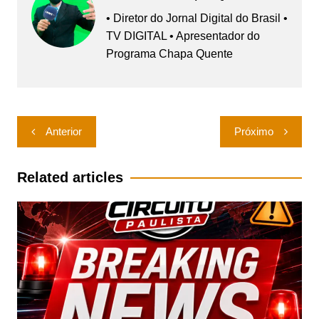
• Diretor do Jornal Digital do Brasil •
TV DIGITAL • Apresentador do
Programa Chapa Quente
Navegação
Anterior
Próximo
de
Post
Related articles