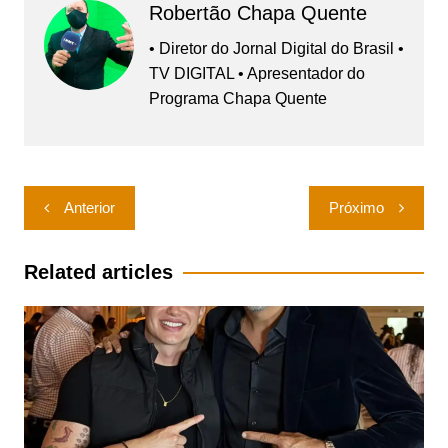
Robertão Chapa Quente
• Diretor do Jornal Digital do Brasil •
TV DIGITAL • Apresentador do
Programa Chapa Quente
Navegação
Anterior
Próximo
de
Post
Related articles