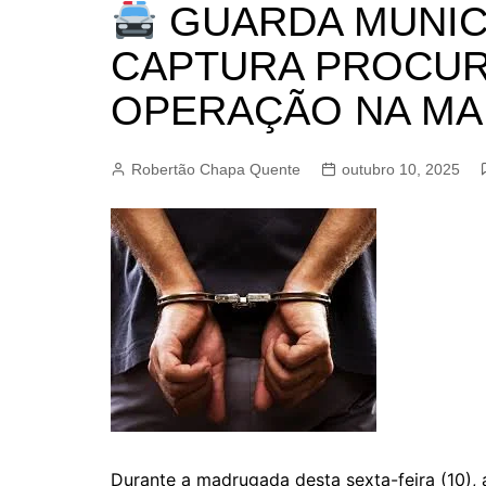
GUARDA MUNICI
BARRET
CAMPIN
CAPTURA PROCU
ESTIVA 
OPERAÇÃO NA M
JAGUAR
JUNDIAÍ
Robertão Chapa Quente
outubro 10, 2025
LIMEIRA
MOGI G
MOGI MI
PAULÍNI
PEDREI
RIBEIRÃ
Durante a madrugada desta sexta-feira (10),