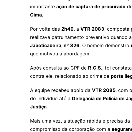
importante
ação de captura de procurado
du
Cima
.
Por volta das
2h40
, a
VTR 2083
, composta
realizava patrulhamento preventivo quando a
Jaboticabeira, nº 326
. O homem demonstrou 
que motivou a abordagem.
Após consulta ao CPF de
R.C.S.
, foi consta
contra ele, relacionado ao crime de
porte ile
A equipe recebeu apoio da
VTR 2085
, com 
do indivíduo até a
Delegacia de Polícia de J
Justiça
.
Mais uma vez, a atuação rápida e precisa da
compromisso da corporação com a
seguranç