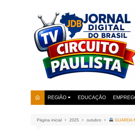
Ir
para
o
conteúdo
REGIÃO
EDUCAÇÃO
EMPREG
SÃO PAULO
ARARAS
AMPARO
Página inicial
2025
outubro
GUARDA M
AMERIC