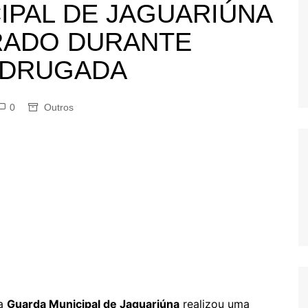
PAL DE JAGUARIÚNA
OS
AS
RADO DURANTE
GERBI
ADRUGADA
IÚNA
0
Outros
UAÇU
RIM
A
RA
O PRETO
 a
Guarda Municipal de Jaguariúna
realizou uma