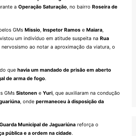
rante a
Operação Saturação
, no bairro
Roseira de
 pelos GMs
Missio
,
Inspetor Ramos
e
Maiara
,
vistou um indivíduo em atitude suspeita na
Rua
nervosismo ao notar a aproximação da viatura, o
tado que
havia um mandado de prisão em aberto
gal de arma de fogo
.
os GMs
Sistonen
e
Yuri
, que auxiliaram na condução
aguariúna
, onde
permaneceu à disposição da
Guarda Municipal de Jaguariúna
reforça o
a pública e a ordem na cidade
.