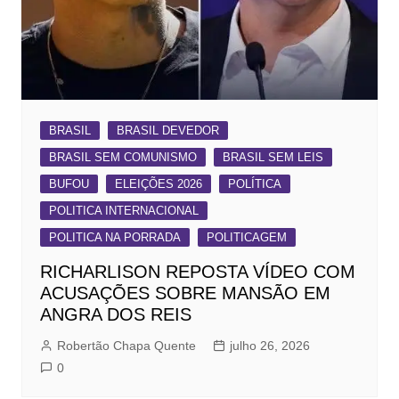
BRASIL
BRASIL DEVEDOR
BRASIL SEM COMUNISMO
BRASIL SEM LEIS
BUFOU
ELEIÇÕES 2026
POLÍTICA
POLITICA INTERNACIONAL
POLITICA NA PORRADA
POLITICAGEM
RICHARLISON REPOSTA VÍDEO COM
ACUSAÇÕES SOBRE MANSÃO EM
ANGRA DOS REIS
Robertão Chapa Quente
julho 26, 2026
0