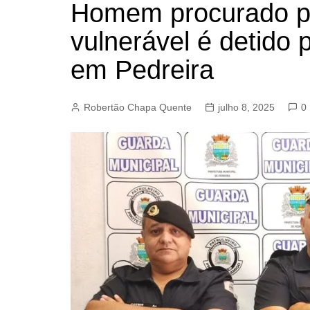
Homem procurado po
BARRET
vulnerável é detido 
CAMPIN
ESTIVA 
em Pedreira
JAGUAR
JUNDIAÍ
Robertão Chapa Quente
julho 8, 2025
0
LIMEIRA
MOGI G
MOGI MI
PAULÍNI
PEDREI
RIBEIRÃ