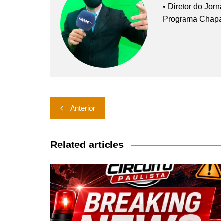
• Diretor do Jor
Programa Chap
Navegação
Anterior
de
Post
Related articles