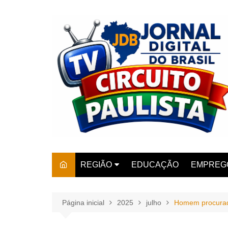
Ir
para
o
conteúdo
REGIÃO
EDUCAÇÃO
EMPREG
SÃO PAULO
ARARAS
AMPARO
Página inicial
2025
julho
Homem procurado
AMERIC