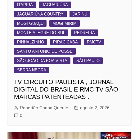
ITAPIRA
JAGUARIÚNA
JAGUARIÚNA COUNTRY
JARINU
MOGI GUAÇU
MOGI MIRIM
MONTE ALEGRE DO SUL
PEDREIRA
PINHALZINHO
PIRACICABA
RMCTV
SANTO ANTONIO DE POSSE
SÃO JOÃO DA BOA VISTA
SÃO PAULO
SERRA NEGRA
TV CIRCUITO PAULISTA , JORNAL
DIGITAL DO BRASIL E RMC TV SÃO
MARCAS PATENTEADAS .
Robertão Chapa Quente
agosto 2, 2026
0