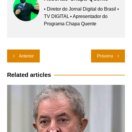
• Diretor do Jornal Digital do Brasil •
TV DIGITAL • Apresentador do
Programa Chapa Quente
Navegação
Anterior
Próximo
de
Post
Related articles