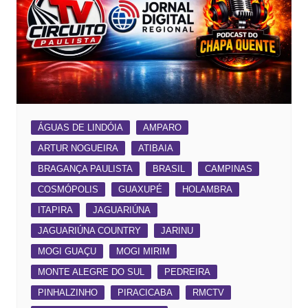
ÁGUAS DE LINDÓIA
AMPARO
ARTUR NOGUEIRA
ATIBAIA
BRAGANÇA PAULISTA
BRASIL
CAMPINAS
COSMÓPOLIS
GUAXUPÉ
HOLAMBRA
ITAPIRA
JAGUARIÚNA
JAGUARIÚNA COUNTRY
JARINU
MOGI GUAÇU
MOGI MIRIM
MONTE ALEGRE DO SUL
PEDREIRA
PINHALZINHO
PIRACICABA
RMCTV