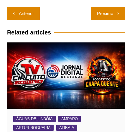
Navegação
Anterior
Próximo
de
Post
Related articles
ÁGUAS DE LINDÓIA
AMPARO
ARTUR NOGUEIRA
ATIBAIA