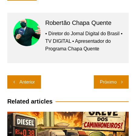
Robertão Chapa Quente
• Diretor do Jornal Digital do Brasil •
TV DIGITAL • Apresentador do
Programa Chapa Quente
Navegação
Anterior
Próximo
de
Post
Related articles