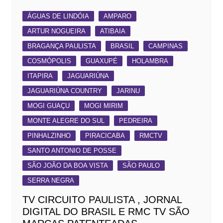
ÁGUAS DE LINDÓIA
AMPARO
ARTUR NOGUEIRA
ATIBAIA
BRAGANÇA PAULISTA
BRASIL
CAMPINAS
COSMÓPOLIS
GUAXUPÉ
HOLAMBRA
ITAPIRA
JAGUARIÚNA
JAGUARIÚNA COUNTRY
JARINU
MOGI GUAÇU
MOGI MIRIM
MONTE ALEGRE DO SUL
PEDREIRA
PINHALZINHO
PIRACICABA
RMCTV
SANTO ANTONIO DE POSSE
SÃO JOÃO DA BOA VISTA
SÃO PAULO
SERRA NEGRA
TV CIRCUITO PAULISTA , JORNAL
DIGITAL DO BRASIL E RMC TV SÃO