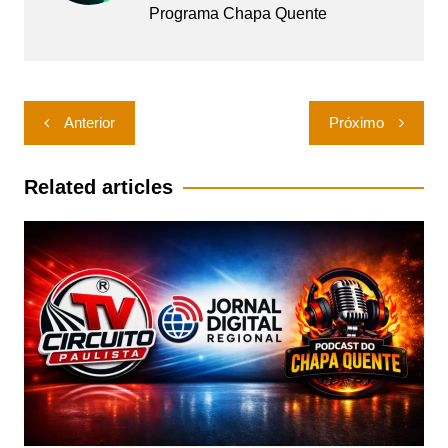
Programa Chapa Quente
Navegação
Anterior
Próximo
de
Post
Related articles