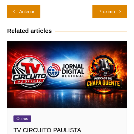
Navegação
Anterior
Próximo
de
Post
Related articles
Outros
TV CIRCUITO PAULISTA