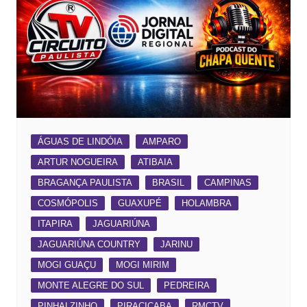
ÁGUAS DE LINDÓIA
AMPARO
ARTUR NOGUEIRA
ATIBAIA
BRAGANÇA PAULISTA
BRASIL
CAMPINAS
COSMÓPOLIS
GUAXUPÉ
HOLAMBRA
ITAPIRA
JAGUARIÚNA
JAGUARIÚNA COUNTRY
JARINU
MOGI GUAÇU
MOGI MIRIM
MONTE ALEGRE DO SUL
PEDREIRA
PINHALZINHO
PIRACICABA
RMCTV