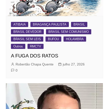
ATIBAIA
BRAGANÇA PAULISTA
BRASIL
BRASIL DEVEDOR
BRASIL SEM COMUNISMO
BRASIL SEM LEIS
BUFOU
HOLAMBRA
Outros
RMCTV
A FUGA DOS RATOS
Robertão Chapa Quente
julho 27, 2026
0