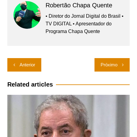
Robertão Chapa Quente
• Diretor do Jornal Digital do Brasil •
TV DIGITAL • Apresentador do
Programa Chapa Quente
Navegação
Anterior
Próximo
de
Post
Related articles