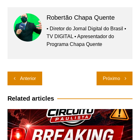
Robertão Chapa Quente
• Diretor do Jornal Digital do Brasil •
TV DIGITAL • Apresentador do
Programa Chapa Quente
Navegação
Anterior
Próximo
de
Post
Related articles