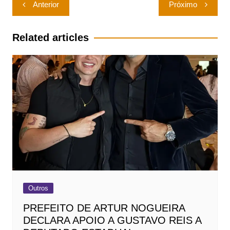
Navegação
Anterior
Próximo
de
Post
Related articles
Outros
PREFEITO DE ARTUR NOGUEIRA
DECLARA APOIO A GUSTAVO REIS A