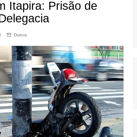
 Itapira: Prisão de
OS
Delegacia
AS
GERBI
IÚNA
0
Outros
UAÇU
RIM
A
RA
O PRETO