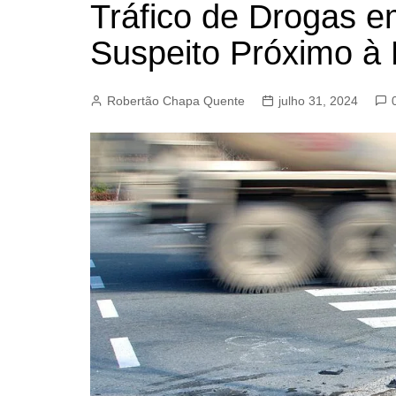
Tráfico de Drogas em
BARRET
Suspeito Próximo à 
CAMPIN
ESTIVA 
Robertão Chapa Quente
julho 31, 2024
JAGUAR
JUNDIAÍ
LIMEIRA
MOGI G
MOGI MI
PAULÍNI
PEDREI
RIBEIRÃ