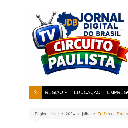
Ir
para
o
conteúdo
REGIÃO
EDUCAÇÃO
EMPREG
SÃO PAULO
ARARAS
AMPARO
Página inicial
2024
julho
Tráfico de Droga
AMERIC