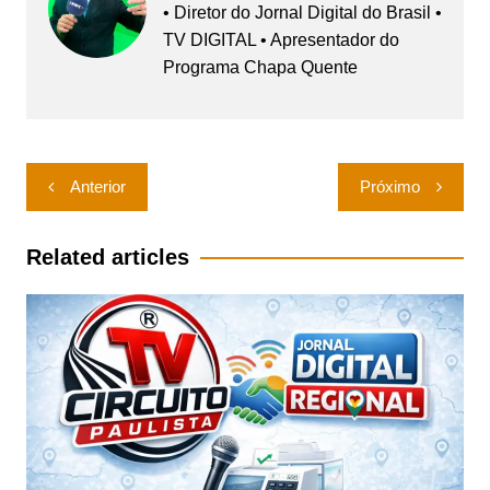
• Diretor do Jornal Digital do Brasil •
TV DIGITAL • Apresentador do
Programa Chapa Quente
Navegação
Anterior
Próximo
de
Post
Related articles