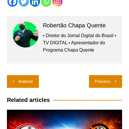
Robertão Chapa Quente
• Diretor do Jornal Digital do Brasil •
TV DIGITAL • Apresentador do
Programa Chapa Quente
Navegação
Anterior
Próximo
de
Post
Related articles