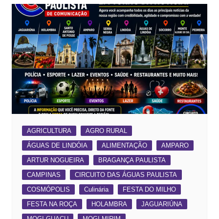
AGRICULTURA
AGRO RURAL
ÁGUAS DE LINDÓIA
ALIMENTAÇÃO
AMPARO
ARTUR NOGUEIRA
BRAGANÇA PAULISTA
CAMPINAS
CIRCUITO DAS ÁGUAS PAULISTA
COSMÓPOLIS
Culinária
FESTA DO MILHO
FESTA NA ROÇA
HOLAMBRA
JAGUARIÚNA
MOGI GUAÇU
MOGI MIRIM