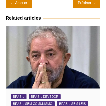
Navegação
Anterior
Próximo
de
Post
Related articles
BRASIL
BRASIL DEVEDOR
BRASIL SEM COMUNISMO
BRASIL SEM LEIS