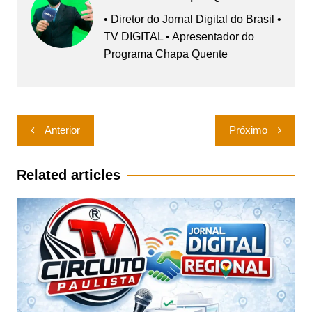
• Diretor do Jornal Digital do Brasil •
TV DIGITAL • Apresentador do
Programa Chapa Quente
Navegação
Anterior
Próximo
de
Post
Related articles