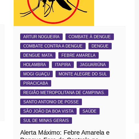
ARTUR NOGUEIRA
COMBATE À DENGUE
COMBATE CONTRA A DENGUE
DENGUE
DENGUE MATA
FEBRE AMARELA
HOLAMBRA
ITAPIRA
JAGUARIÚNA
MOGI GUAÇU
MONTE ALEGRE DO SUL
PIRACICABA
REGIÃO METROPOLITANA DE CAMPINAS.
SANTO ANTONIO DE POSSE
SÃO JOÃO DA BOA VISTA
SAÚDE
SUL DE MINAS GERAIS
Alerta Máximo: Febre Amarela e