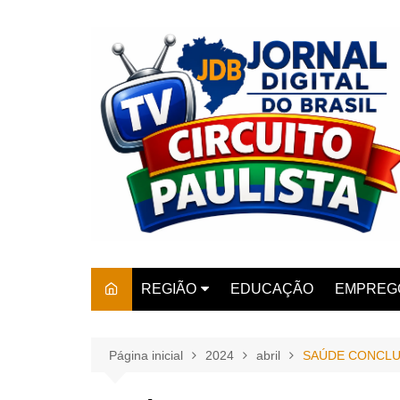
Ir
para
o
conteúdo
REGIÃO
EDUCAÇÃO
EMPREG
SÃO PAULO
ARARAS
AMPARO
Página inicial
2024
abril
SAÚDE CONCLU
AMERIC