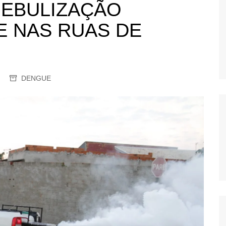
NEBULIZAÇÃO
OS
E NAS RUAS DE
AS
GERBI
IÚNA
DENGUE
UAÇU
RIM
A
RA
O PRETO