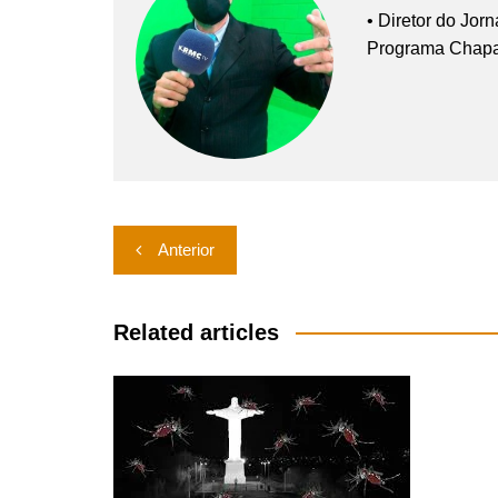
• Diretor do Jor
Programa Chap
Navegação
Anterior
de
Post
Related articles