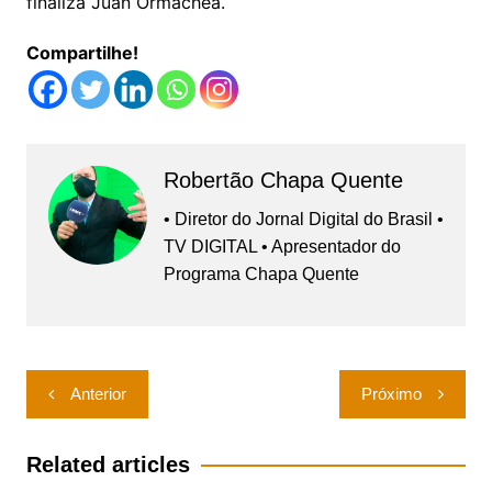
finaliza Juan Ormachea.
Compartilhe!
Robertão Chapa Quente
• Diretor do Jornal Digital do Brasil •
TV DIGITAL • Apresentador do
Programa Chapa Quente
Navegação
Anterior
Próximo
de
Post
Related articles