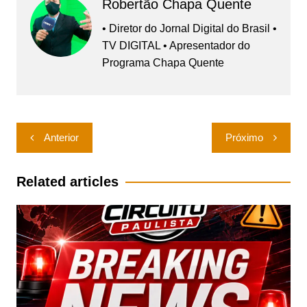
Robertão Chapa Quente
• Diretor do Jornal Digital do Brasil •
TV DIGITAL • Apresentador do
Programa Chapa Quente
Navegação
Anterior
Próximo
de
Post
Related articles