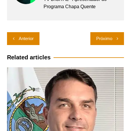
Programa Chapa Quente
Navegação
Anterior
Próximo
de
Post
Related articles