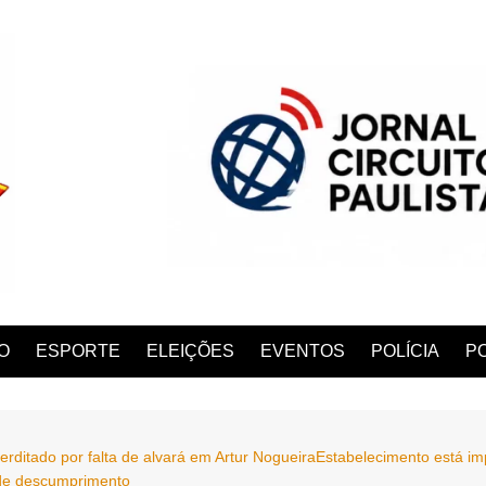
O
ESPORTE
ELEIÇÕES
EVENTOS
POLÍCIA
PO
nterditado por falta de alvará em Artur NogueiraEstabelecimento está i
ANA
 de descumprimento