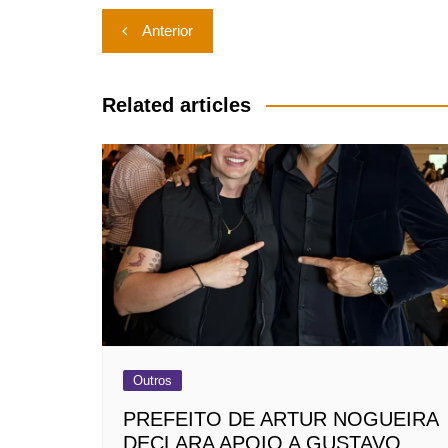
Navegação
Anterior
de
Post
Related articles
Outros
PREFEITO DE ARTUR NOGUEIRA
DECLARA APOIO A GUSTAVO