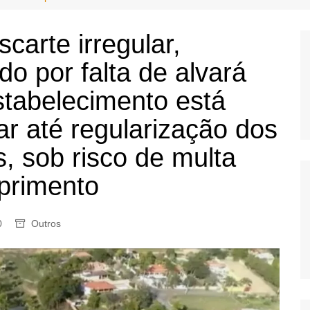
OS
AS
carte irregular,
GERBI
do por falta de alvará
IÚNA
tabelecimento está
ar até regularização dos
UAÇU
, sob risco de multa
RIM
primento
A
RA
0
Outros
O PRETO