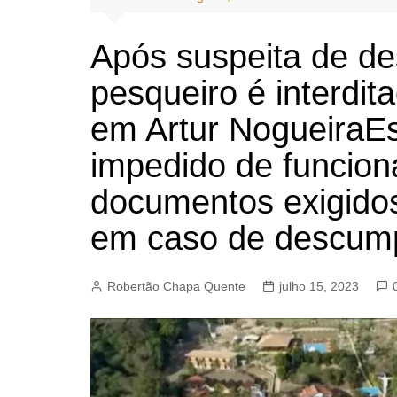
BARRET
CAMPIN
Após suspeita de des
ESTIVA 
pesqueiro é interdita
JAGUAR
em Artur NogueiraEs
JUNDIAÍ
impedido de funcion
LIMEIRA
MOGI G
documentos exigidos
MOGI MI
em caso de descum
PAULÍNI
PEDREI
Robertão Chapa Quente
julho 15, 2023
RIBEIRÃ