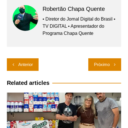
Robertão Chapa Quente
• Diretor do Jornal Digital do Brasil •
TV DIGITAL • Apresentador do
Programa Chapa Quente
Navegação
Anterior
Próximo
de
Post
Related articles