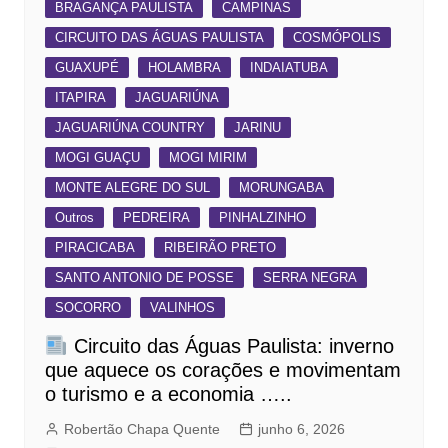
BRAGANÇA PAULISTA
CAMPINAS
CIRCUITO DAS ÁGUAS PAULISTA
COSMÓPOLIS
GUAXUPÉ
HOLAMBRA
INDAIATUBA
ITAPIRA
JAGUARIÚNA
JAGUARIÚNA COUNTRY
JARINU
MOGI GUAÇU
MOGI MIRIM
MONTE ALEGRE DO SUL
MORUNGABA
Outros
PEDREIRA
PINHALZINHO
PIRACICABA
RIBEIRÃO PRETO
SANTO ANTONIO DE POSSE
SERRA NEGRA
SOCORRO
VALINHOS
Circuito das Águas Paulista: inverno
que aquece os corações e movimentam
o turismo e a economia …..
Robertão Chapa Quente
junho 6, 2026