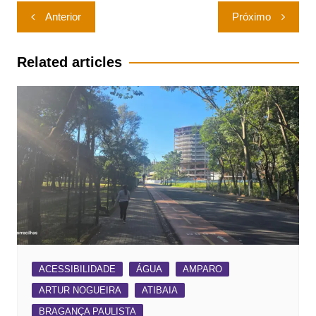
Navegação
Anterior
Próximo
de
Post
Related articles
ACESSIBILIDADE
ÁGUA
AMPARO
ARTUR NOGUEIRA
ATIBAIA
BRAGANÇA PAULISTA