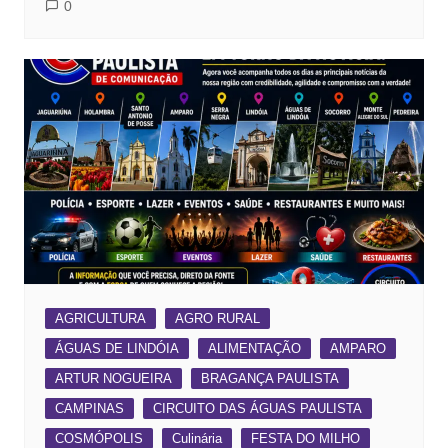
0
AGRICULTURA
AGRO RURAL
ÁGUAS DE LINDÓIA
ALIMENTAÇÃO
AMPARO
ARTUR NOGUEIRA
BRAGANÇA PAULISTA
CAMPINAS
CIRCUITO DAS ÁGUAS PAULISTA
COSMÓPOLIS
Culinária
FESTA DO MILHO