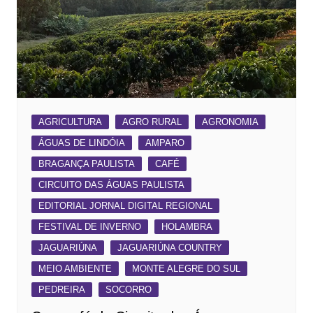
AGRICULTURA
AGRO RURAL
AGRONOMIA
ÁGUAS DE LINDÓIA
AMPARO
BRAGANÇA PAULISTA
CAFÉ
CIRCUITO DAS ÁGUAS PAULISTA
EDITORIAL JORNAL DIGITAL REGIONAL
FESTIVAL DE INVERNO
HOLAMBRA
JAGUARIÚNA
JAGUARIÚNA COUNTRY
MEIO AMBIENTE
MONTE ALEGRE DO SUL
PEDREIRA
SOCORRO