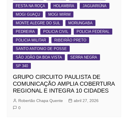
FESTA NA ROÇA
HOLAMBRA
JAGUARIÚNA
MOGI GUAÇU
MOGI MIRIM
MONTE ALEGRE DO SUL
MORUNGABA
PEDREIRA
POLICIA CIVIL
POLICIA FEDERAL
POLICIA MILITAR
RIBEIRÃO PRETO
SANTO ANTONIO DE POSSE
SÃO JOÃO DA BOA VISTA
SERRA NEGRA
SP 340
GRUPO CIRCUITO PAULISTA DE
COMUNICAÇÃO AMPLIA COBERTURA
REGIONAL E INTEGRA 10 CIDADES
Robertão Chapa Quente
abril 27, 2026
0