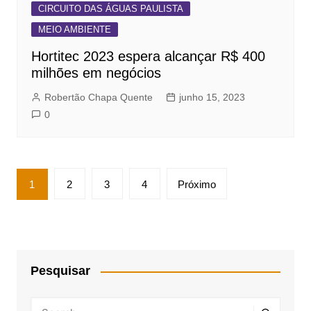
CIRCUITO DAS ÁGUAS PAULISTA
MEIO AMBIENTE
Hortitec 2023 espera alcançar R$ 400
milhões em negócios
Robertão Chapa Quente
junho 15, 2023
0
Paginação
1
2
3
4
Próximo
de
posts
Pesquisar