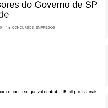
sores do Governo de SP
OS
rde
AS
GERBI
IÚNA
0
CONCURSOS
,
EMPREGOS
UAÇU
RIM
A
RA
O PRETO
ara o concurso que vai contratar 15 mil profissionais