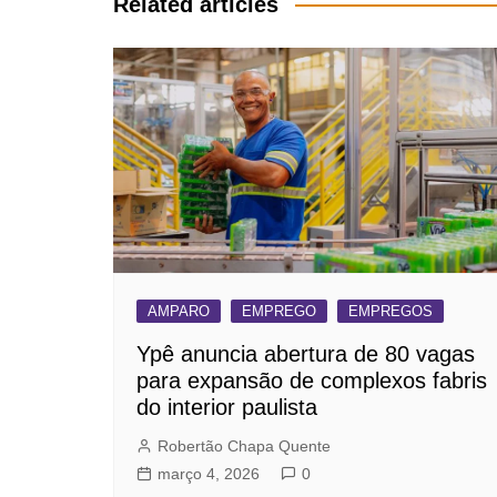
Post
Related articles
AMPARO
EMPREGO
EMPREGOS
Ypê anuncia abertura de 80 vagas
para expansão de complexos fabris
do interior paulista
Robertão Chapa Quente
março 4, 2026
0