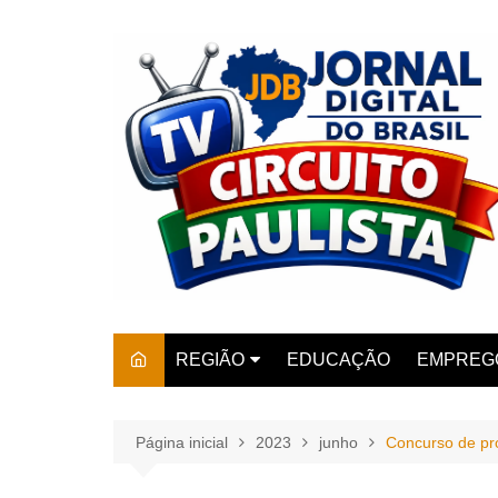
Ir
para
o
conteúdo
REGIÃO
EDUCAÇÃO
EMPREG
SÃO PAULO
ARARAS
AMPARO
Página inicial
2023
junho
Concurso de pr
AMERIC