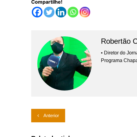
Compartilhe!
Robertão 
• Diretor do Jor
Programa Chap
Navegação
Anterior
de