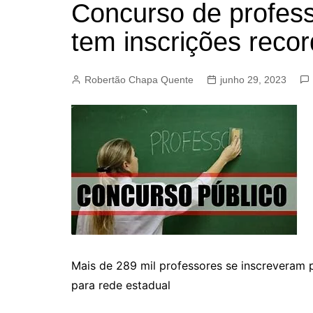
Concurso de profes
BARRET
tem inscrições reco
CAMPIN
ESTIVA 
Robertão Chapa Quente
junho 29, 2023
JAGUAR
JUNDIAÍ
LIMEIRA
MOGI G
MOGI MI
PAULÍNI
PEDREI
RIBEIRÃ
Mais de 289 mil professores se inscreveram p
para rede estadual