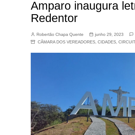
Amparo inaugura letr
BARRET
Redentor
CAMPIN
ESTIVA 
Robertão Chapa Quente
junho 29, 2023
JAGUAR
CÂMARA DOS VEREADORES
,
CIDADES
,
CIRCUI
JUNDIAÍ
LIMEIRA
MOGI G
MOGI MI
PAULÍNI
PEDREI
RIBEIRÃ