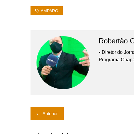
AMPARO
Robertão 
• Diretor do Jor
Programa Chap
Navegação
Anterior
de