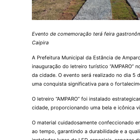
Evento de comemoração terá feira gastronô
Caipira
A Prefeitura Municipal da Estância de Amparo
inauguração do letreiro turístico “AMPARO” n
da cidade. O evento será realizado no dia 5 
uma conquista significativa para o fortalecim
O letreiro “AMPARO” foi instalado estrategic
cidade, proporcionando uma bela e icônica vis
O material cuidadosamente confeccionado em 
ao tempo, garantindo a durabilidade e a qual
instaladas luzes de LED especiais, capazes de