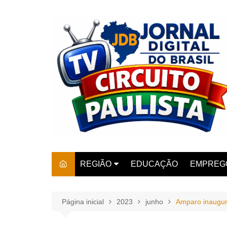
Ir
para
o
conteúdo
REGIÃO
EDUCAÇÃO
EMPREG
SÃO PAULO
ARARAS
AMPARO
Página inicial
2023
junho
Amparo inaugura
AMERIC