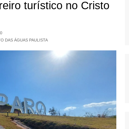
eiro turístico no Cristo
OS
AS
GERBI
IÚNA
0
TO DAS ÁGUAS PAULISTA
UAÇU
RIM
A
RA
O PRETO