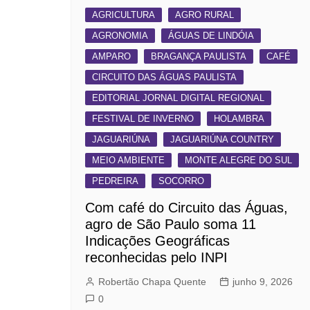
AGRICULTURA
AGRO RURAL
AGRONOMIA
ÁGUAS DE LINDÓIA
AMPARO
BRAGANÇA PAULISTA
CAFÉ
CIRCUITO DAS ÁGUAS PAULISTA
EDITORIAL JORNAL DIGITAL REGIONAL
FESTIVAL DE INVERNO
HOLAMBRA
JAGUARIÚNA
JAGUARIÚNA COUNTRY
MEIO AMBIENTE
MONTE ALEGRE DO SUL
PEDREIRA
SOCORRO
Com café do Circuito das Águas,
agro de São Paulo soma 11
Indicações Geográficas
reconhecidas pelo INPI
Robertão Chapa Quente
junho 9, 2026
0