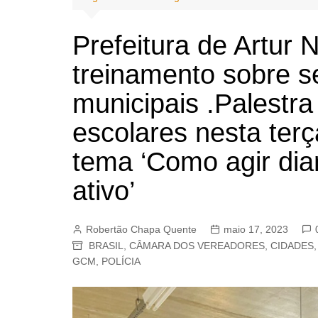
BARRET
CAMPIN
Prefeitura de Artur
ESTIVA 
treinamento sobre s
JAGUAR
municipais .Palestra
JUNDIAÍ
escolares nesta terç
LIMEIRA
MOGI G
tema ‘Como agir dia
MOGI MI
ativo’
PAULÍNI
PEDREI
Robertão Chapa Quente
maio 17, 2023
RIBEIRÃ
BRASIL
,
CÂMARA DOS VEREADORES
,
CIDADES
GCM
,
POLÍCIA