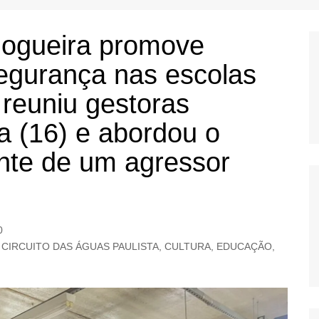
OS
AS
 Nogueira promove
GERBI
egurança nas escolas
IÚNA
 reuniu gestoras
a (16) e abordou o
UAÇU
nte de um agressor
RIM
A
RA
0
O PRETO
,
CIRCUITO DAS ÁGUAS PAULISTA
,
CULTURA
,
EDUCAÇÃO
,