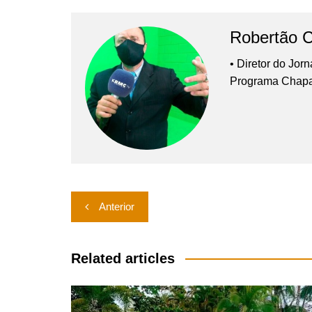
Robertão 
• Diretor do Jor
Programa Chap
Navegação
Anterior
de
Post
Related articles