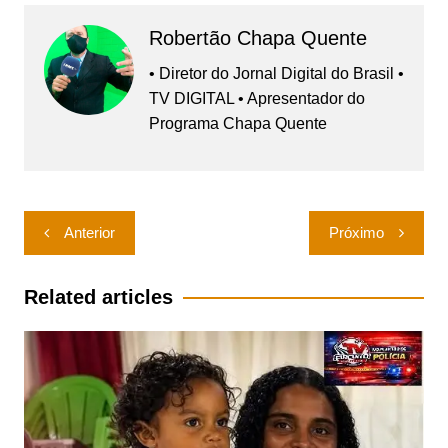
Robertão Chapa Quente
• Diretor do Jornal Digital do Brasil •
TV DIGITAL • Apresentador do
Programa Chapa Quente
Navegação
Anterior
Próximo
de
Post
Related articles