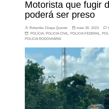
Motorista que fugir
BARRET
poderá ser preso
CAMPIN
ESTIVA 
Robertão Chapa Quente
maio 30, 2023
JAGUAR
POLÍCIA
,
POLICIA CIVIL
,
POLICIA FEDERAL
,
POL
JUNDIAÍ
POLICIA RODOVIIÁRIA
LIMEIRA
MOGI G
MOGI MI
PAULÍNI
PEDREI
RIBEIRÃ