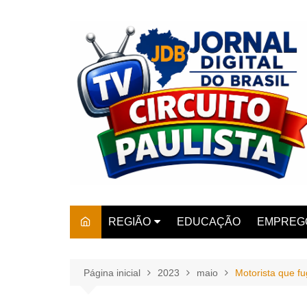
Ir
para
o
conteúdo
REGIÃO
EDUCAÇÃO
EMPREG
SÃO PAULO
ARARAS
AMPARO
Página inicial
2023
maio
Motorista que f
AMERIC