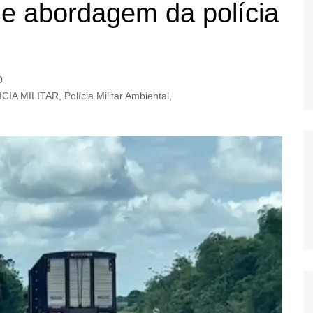
 de abordagem da polícia
OS
AS
GERBI
IÚNA
0
ICIA MILITAR
,
Polícia Militar Ambiental
,
UAÇU
RIM
A
RA
O PRETO