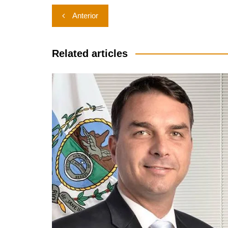
Navegação
Anterior
de
Post
Related articles