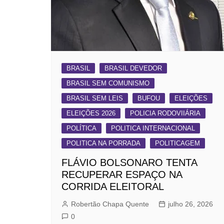
BRASIL
BRASIL DEVEDOR
BRASIL SEM COMUNISMO
BRASIL SEM LEIS
BUFOU
ELEIÇÕES
ELEIÇÕES 2026
POLICIA RODOVIIÁRIA
POLÍTICA
POLITICA INTERNACIONAL
POLITICA NA PORRADA
POLITICAGEM
FLÁVIO BOLSONARO TENTA
RECUPERAR ESPAÇO NA
CORRIDA ELEITORAL
Robertão Chapa Quente
julho 26, 2026
0