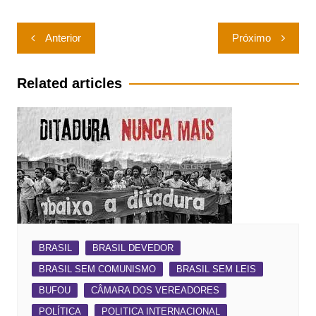
Navegação
Anterior
Próximo
de
Post
Related articles
BRASIL
BRASIL DEVEDOR
BRASIL SEM COMUNISMO
BRASIL SEM LEIS
BUFOU
CÂMARA DOS VEREADORES
POLÍTICA
POLITICA INTERNACIONAL