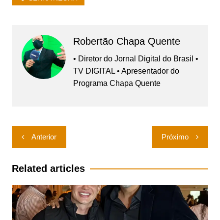
Robertão Chapa Quente
• Diretor do Jornal Digital do Brasil •
TV DIGITAL • Apresentador do
Programa Chapa Quente
Navegação
Anterior
Próximo
de
Post
Related articles