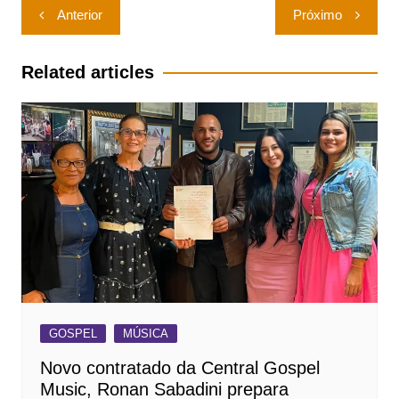
Navegação
Anterior
Próximo
de
Post
Related articles
GOSPEL
MÚSICA
Novo contratado da Central Gospel
Music, Ronan Sabadini prepara