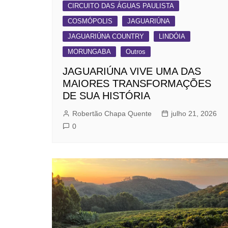
CIRCUITO DAS ÁGUAS PAULISTA
COSMÓPOLIS
JAGUARIÚNA
JAGUARIÚNA COUNTRY
LINDÓIA
MORUNGABA
Outros
JAGUARIÚNA VIVE UMA DAS
MAIORES TRANSFORMAÇÕES
DE SUA HISTÓRIA
Robertão Chapa Quente
julho 21, 2026
0