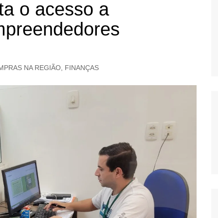
ta o acesso a
OS
empreendedores
AS
GERBI
IÚNA
MPRAS NA REGIÃO
,
FINANÇAS
UAÇU
RIM
A
RA
O PRETO