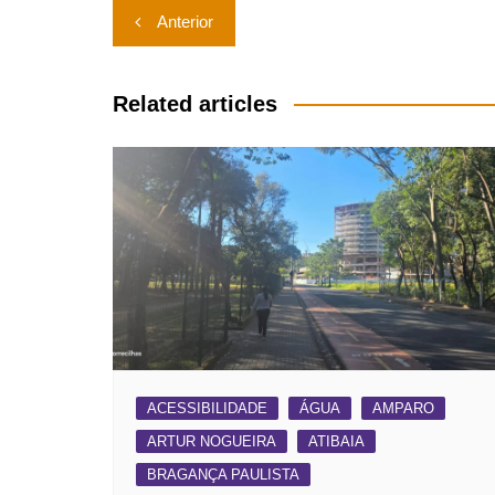
Navegação
Anterior
de
Post
Related articles
ACESSIBILIDADE
ÁGUA
AMPARO
ARTUR NOGUEIRA
ATIBAIA
BRAGANÇA PAULISTA