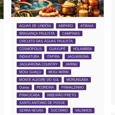
ÁGUAS DE LINDÓIA
AMPARO
ATIBAIA
BRAGANÇA PAULISTA
CAMPINAS
CIRCUITO DAS ÁGUAS PAULISTA
COSMÓPOLIS
GUAXUPÉ
HOLAMBRA
INDAIATUBA
ITAPIRA
JAGUARIÚNA
JAGUARIÚNA COUNTRY
JARINU
MOGI GUAÇU
MOGI MIRIM
MONTE ALEGRE DO SUL
MORUNGABA
Outros
PEDREIRA
PINHALZINHO
PIRACICABA
RIBEIRÃO PRETO
SANTO ANTONIO DE POSSE
SERRA NEGRA
SOCORRO
VALINHOS