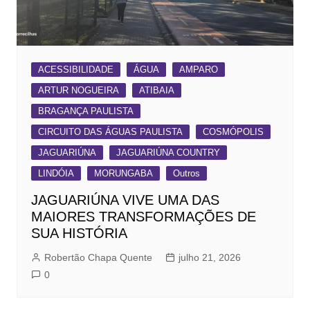
ACESSIBILIDADE
ÁGUA
AMPARO
ARTUR NOGUEIRA
ATIBAIA
BRAGANÇA PAULISTA
CIRCUITO DAS ÁGUAS PAULISTA
COSMÓPOLIS
JAGUARIÚNA
JAGUARIÚNA COUNTRY
LINDÓIA
MORUNGABA
Outros
JAGUARIÚNA VIVE UMA DAS
MAIORES TRANSFORMAÇÕES DE
SUA HISTÓRIA
Robertão Chapa Quente
julho 21, 2026
0