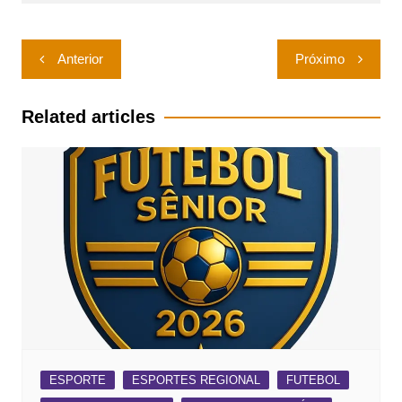
Navegação
Anterior
Próximo
de
Post
Related articles
ESPORTE
ESPORTES REGIONAL
FUTEBOL